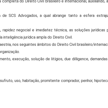
mpleta do Direito Civil brasileiro e internacional, auxiliando
de SCS Advogados, a qual abrange tanto a esfera extrajudic
, rapidez negocial e imediatez técnica, as soluções jurídic
 inteligência jurídica ampla do Direito Civil.
ria, nos seguintes âmbitos do Direito Civil brasileiro/internaci
organização.
nto, execução, solução de litígios, due dilligence, demandas ju
usufruto, uso, habitação, promitente comprador, penhor, hipoteca