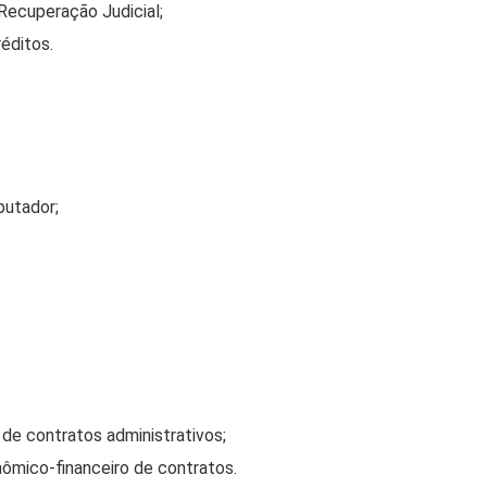
ecuperação Judicial;
éditos.
putador;
e contratos administrativos;
nômico-financeiro de contratos.